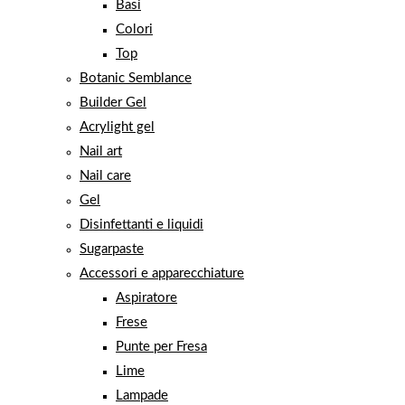
Basi
Colori
Top
Botanic Semblance
Builder Gel
Acrylight gel
Nail art
Nail care
Gel
Disinfettanti e liquidi
Sugarpaste
Accessori e apparecchiature
Aspiratore
Frese
Punte per Fresa
Lime
Lampade