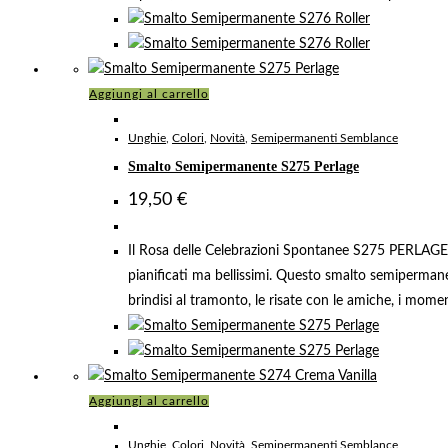
Aggiungi al carrello
Unghie
,
Colori
,
Novità
,
Semipermanenti Semblance
Smalto Semipermanente S275 Perlage
19,50
€
Il Rosa delle Celebrazioni Spontanee S275 PERLAGE è 
pianificati ma bellissimi. Questo smalto semipermane
brindisi al tramonto, le risate con le amiche, i mom
Aggiungi al carrello
Unghie
,
Colori
,
Novità
,
Semipermanenti Semblance