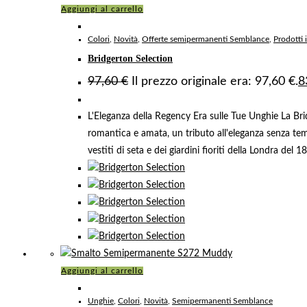
Aggiungi al carrello
Colori
,
Novità
,
Offerte semipermanenti Semblance
,
Prodotti 
Bridgerton Selection
97,60
€
Il prezzo originale era: 97,60 €.
8
L'Eleganza della Regency Era sulle Tue Unghie La Brid
romantica e amata, un tributo all'eleganza senza temp
vestiti di seta e dei giardini fioriti della Londra del 1
Aggiungi al carrello
Unghie
,
Colori
,
Novità
,
Semipermanenti Semblance