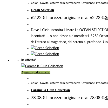
Colori
,
Novità
,
Offerte semipermanenti Semblance
,
Prodotti 
Ocean Selection
62,22
€
Il prezzo originale era: 62,22 €.
3
Dove il Cielo Incontra il Mare La OCEAN SELECTION Se
incontrati — o non riesce a dimenticarli. S258 Ocean
dall'etereo al magnetico, dal sereno al profondo. U
In offerta!
Aggiungi al carrello
Colori
,
Novità
,
Offerte semipermanenti Semblance
,
Prodotti 
Caramella Club Collection
78,08
€
Il prezzo originale era: 78,08 €.
4