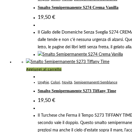
Smalto Semipermanente S274 Crema Vanilla
19,50
€
Il Giallo delle Domeniche Senza Sveglia S274 CREMA V
dalle tende e non c'è nessuna urgenza di alzarsi. Qu
letto, le pagine dei libri letti senza fretta, il gelato all
Aggiungi al carrello
Unghie
,
Colori
,
Novità
,
Semipermanenti Semblance
Smalto Semipermanente S273 Tiffany Time
19,50
€
Il Turchese che Ferma il Tempo S273 TIFFANY TIME è 
secondo vale il doppio. Questo smalto semipermanente 
preziosi ma anche il cielo d'estate sopra il mare, l'a