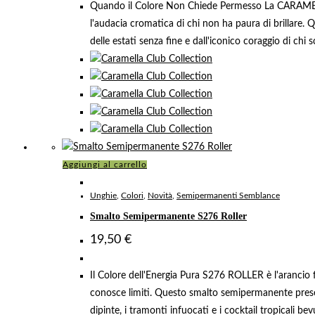
Quando il Colore Non Chiede Permesso La CARAMELLA 
l'audacia cromatica di chi non ha paura di brillare. Q
delle estati senza fine e dall'iconico coraggio di chi s
Aggiungi al carrello
Unghie
,
Colori
,
Novità
,
Semipermanenti Semblance
Smalto Semipermanente S276 Roller
19,50
€
Il Colore dell'Energia Pura S276 ROLLER è l'arancio f
conosce limiti. Questo smalto semipermanente presenta
dipinte, i tramonti infuocati e i cocktail tropicali be