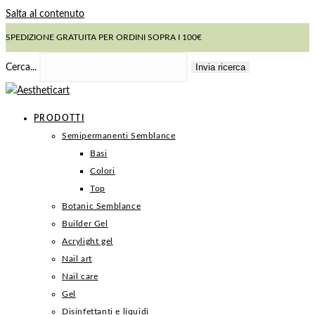
Salta al contenuto
SPEDIZIONE GRATUITA PER ORDINI SOPRA I 100€
Invia ricerca
Cerca...
PRODOTTI
Semipermanenti Semblance
Basi
Colori
Top
Botanic Semblance
Builder Gel
Acrylight gel
Nail art
Nail care
Gel
Disinfettanti e liquidi