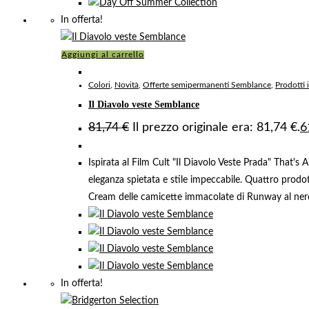
In offerta!
Aggiungi al carrello
Colori
,
Novità
,
Offerte semipermanenti Semblance
,
Prodotti 
Il Diavolo veste Semblance
81,74
€
Il prezzo originale era: 81,74 €.
6
Ispirata al Film Cult "Il Diavolo Veste Prada" That's A
eleganza spietata e stile impeccabile. Quattro prodot
Cream delle camicette immacolate di Runway al ner
In offerta!