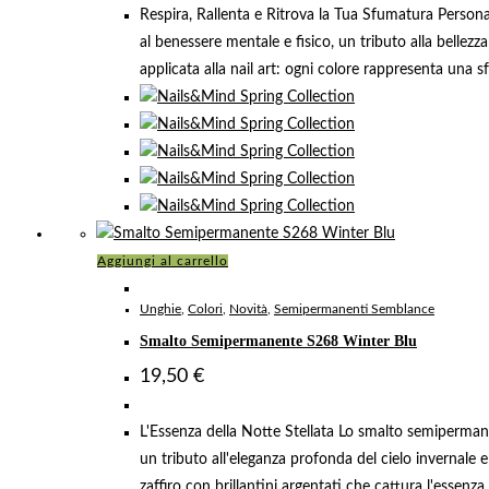
Respira, Rallenta e Ritrova la Tua Sfumatura Persona
al benessere mentale e fisico, un tributo alla bellezz
applicata alla nail art: ogni colore rappresenta una s
Aggiungi al carrello
Unghie
,
Colori
,
Novità
,
Semipermanenti Semblance
Smalto Semipermanente S268 Winter Blu
19,50
€
L'Essenza della Notte Stellata Lo smalto semiperma
un tributo all'eleganza profonda del cielo invernale
zaffiro con brillantini argentati che cattura l'essenza d