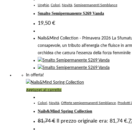
Unghie
,
Colori
,
Novità
,
Semipermanenti Semblance
Smalto Semipermanente S269 Vanda
19,50
€
Nails&Mind Collection - Primavera 2026 La Sfumatura
consapevole, un tributo all'energia che fluisce in a
orchidea che cattura l'essenza della forza femminile b
In offerta!
Aggiungi al carrello
Colori
,
Novità
,
Offerte semipermanenti Semblance
,
Prodotti 
Nails&Mind Spring Collection
81,74
€
Il prezzo originale era: 81,74 €.
7