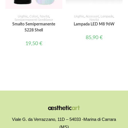
LEGGI TUTTO
AGGIUNGI AL CARRELLO
Unghie
,
Colori
,
Novità
,
Unghie
,
Accessori
,
Lampade
,
Semipermanenti Semblance
Novità
Smalto Semipermanente
Lampada LED M8 96W
S228 Shell
85,90
€
19,50
€
Viale G. da Verrazzano, 11D – 54033 -Marina di Carrara
(MS)