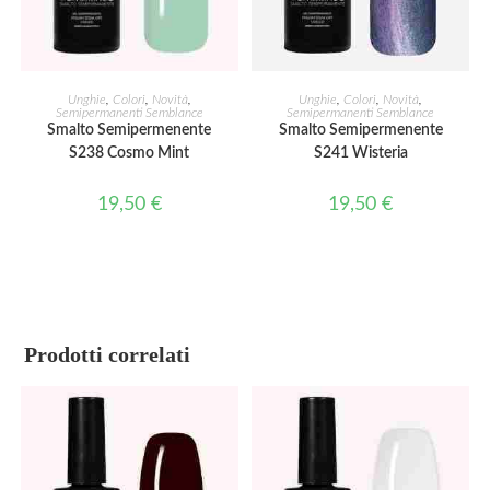
AGGIUNGI AL CARRELLO
AGGIUNGI AL CARRELLO
Unghie
,
Colori
,
Novità
,
Unghie
,
Colori
,
Novità
,
Semipermanenti Semblance
Semipermanenti Semblance
Smalto Semipermenente
Smalto Semipermenente
S238 Cosmo Mint
S241 Wisteria
19,50
€
19,50
€
Prodotti correlati