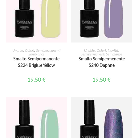
AGGIUNGI AL CARRELLO
AGGIUNGI AL CARRELLO
Unghie
,
Colori
,
Semipermanenti
Unghie
,
Colori
,
Novità
,
Semblance
Semipermanenti Semblance
Smalto Semipermanente
Smalto Semipermenente
S224 Brigitte Yellow
S240 Daphne
19,50
€
19,50
€