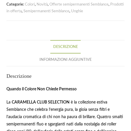
Categorie:
Colori
,
Novità
,
Offerte semipermanenti Semblance
,
Prodotti
in offerta
,
Semipermanenti Semblance
,
Unghie
DESCRIZIONE
INFORMAZIONI AGGIUNTIVE
Descrizione
Quando il Colore Non Chiede Permesso
La
CARAMELLA CLUB SELECTION
è la collezione estiva
Semblance che celebra l’energia pura, la gioia senza filtri e
l’audacia cromatica di chi non ha paura di brillare. Quattro smalti
semipermanenti fluo e sgargianti nati dalla nostalgia dei roller