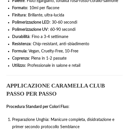
Palette
: Fluo/Sgargianti, tonalità rosa-rosso-corallo-salmone
Formato
: 10ml per flacone
Finitura
: Brillante, ultra-lucida
Polimerizzazione LED
: 30-60 secondi
Polimerizzazione UV
: 60-90 secondi
Durabilità
: Fino a 3-4 settimane
Resistenza
: Chip-resistant, anti-sbiadimento
Formula
: Vegan, Cruelty-Free, 10-Free
Coprenza
: Piena in 1-2 passate
Utilizzo
: Professionale in salone e retail
APPLICAZIONE CARAMELLA CLUB
PASSO PER PASSO
Procedura Standard per Colori Fluo:
Preparazione Unghia: Manicure completa, disidratazione e
primer secondo protocollo Semblance