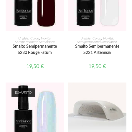
AGGIUNGI AL CARRELLO
AGGIUNGI AL CARRELLO
Unghie
,
Colori
,
Novità
,
Unghie
,
Colori
,
Novità
,
Semipermanenti Semblance
Semipermanenti Semblance
Smalto Semipermanente
Smalto Semipermanente
S230 Rouge Fatum
S221 Artemisia
19,50
€
19,50
€
ESAURITO