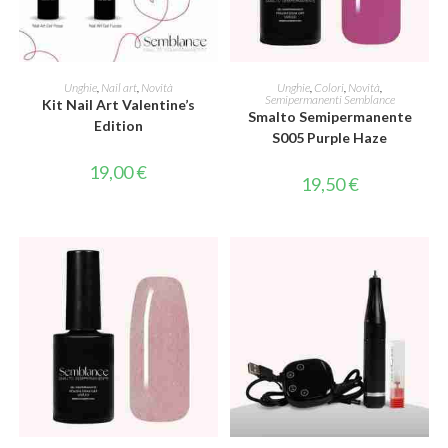
AGGIUNGI AL CARRELLO
LEGGI TUTTO
Unghie
,
Nail art
,
Novità
Unghie
,
Colori
,
Novità
,
Semipermanenti Semblance
Kit Nail Art Valentine’s
Smalto Semipermanente
Edition
S005 Purple Haze
19,00
€
19,50
€