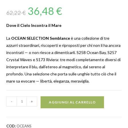
36,48
€
62,22
€
Dove il Cielo Incontra il Mare
La
OCEAN SELECTION Semblance
è una collezione di tre
azzurri straordinari, riscoperti e riproposti per chi non li ha ancora
incontrati — o non riesce a dimenticarli. S258 Ocean Bay, S257
Crystal Waves e S173 Riviera: tre modi completamente diversi di
interpretare il blu, dall’etereo al magnetico, dal sereno al
profondo. Una selezione che porta sulle unghie tutto ciò che il
mare sa evocare — libertà, eleganza, meraviglia.
-
+
AGGIUNGI AL CARRELLO
COD:
OCEANS