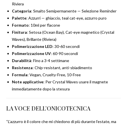
Riviera
Categoria
: Smalto Semipermanente — Selezione Reminder
Palette
: Azzurri — ghiaccio, teal cat-eye, azzurro puro
Formato
: 10ml per flacone
Finitura
: Setosa (Ocean Bay), Cat-eye magnetico (Crystal
Waves), Brillante (Riviera)
Polimerizzazione LED
: 30-60 secondi
Polimerizzazione UV
: 60-90 secondi
Durabilità
: Fino a 3-4 settimane
Resistenza
: Chip-resistant, anti-sbiadimento
Formula
: Vegan, Cruelty-Free, 10-Free
Note applicative
: Per Crystal Waves usare il magnete
immediatamente dopo la stesura
LA VOCE DELL’ONICOTECNICA
“L’azzurro è il colore che mi chiedono di più durante l’estate, ma