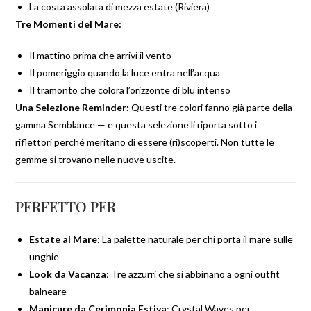
La costa assolata di mezza estate (Riviera)
Tre Momenti del Mare:
Il mattino prima che arrivi il vento
Il pomeriggio quando la luce entra nell’acqua
Il tramonto che colora l’orizzonte di blu intenso
Una Selezione Reminder:
Questi tre colori fanno già parte della
gamma Semblance — e questa selezione li riporta sotto i
riflettori perché meritano di essere (ri)scoperti. Non tutte le
gemme si trovano nelle nuove uscite.
PERFETTO PER
Estate al Mare
: La palette naturale per chi porta il mare sulle
unghie
Look da Vacanza
: Tre azzurri che si abbinano a ogni outfit
balneare
Manicure da Cerimonia Estiva
: Crystal Waves per