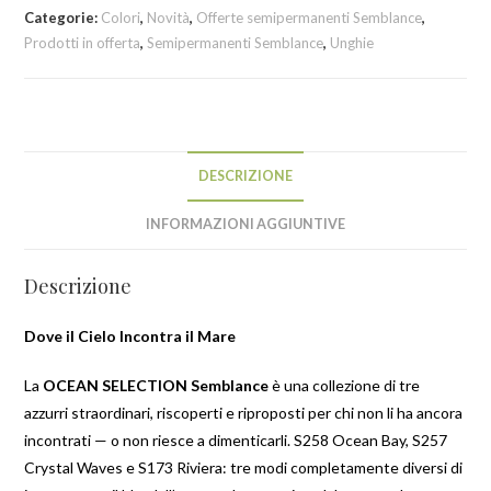
Categorie:
Colori
,
Novità
,
Offerte semipermanenti Semblance
,
Prodotti in offerta
,
Semipermanenti Semblance
,
Unghie
DESCRIZIONE
INFORMAZIONI AGGIUNTIVE
Descrizione
Dove il Cielo Incontra il Mare
La
OCEAN SELECTION Semblance
è una collezione di tre
azzurri straordinari, riscoperti e riproposti per chi non li ha ancora
incontrati — o non riesce a dimenticarli. S258 Ocean Bay, S257
Crystal Waves e S173 Riviera: tre modi completamente diversi di