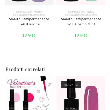
AGGIUNGI AL CARRELLO
AGGIUNGI AL CARRELLO
Unghie
,
Colori
,
Novità
,
Unghie
,
Colori
,
Novità
,
Semipermanenti Semblance
Semipermanenti Semblance
Smalto Semipermenente
Smalto Semipermenente
S240 Daphne
S238 Cosmo Mint
19,50
€
19,50
€
Prodotti correlati
ESAURITO