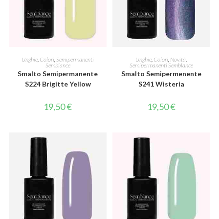
AGGIUNGI AL CARRELLO
AGGIUNGI AL CARRELLO
Unghie
,
Colori
,
Semipermanenti
Unghie
,
Colori
,
Novità
,
Semblance
Semipermanenti Semblance
Smalto Semipermanente
Smalto Semipermenente
S224 Brigitte Yellow
S241 Wisteria
19,50
€
19,50
€