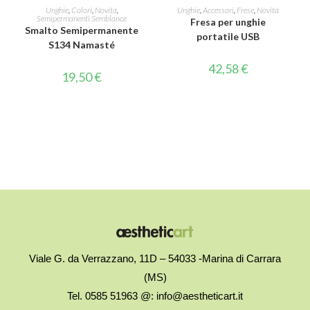
AGGIUNGI AL CARRELLO
AGGIUNGI AL CARRELLO
Unghie
,
Colori
,
Novità
,
Unghie
,
Accessori
,
Frese
,
Novità
Semipermanenti Semblance
Fresa per unghie
Smalto Semipermanente
portatile USB
S134 Namasté
42,58
€
19,50
€
Viale G. da Verrazzano, 11D – 54033 -Marina di Carrara
(MS)
Tel. 0585 51963 @: info@aestheticart.it