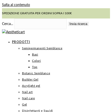
Salta al contenuto
SPEDIZIONE GRATUITA PER ORDINI SOPRA I 100€
Invia ricerca
Cerca...
PRODOTTI
Semipermanenti Semblance
Basi
Colori
Top
Botanic Semblance
Builder Gel
Acrylight gel
Nail art
Nail care
Gel
Disinfettanti e liquidi