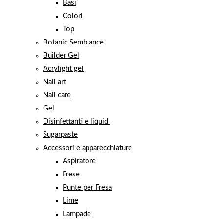
Basi
Colori
Top
Botanic Semblance
Builder Gel
Acrylight gel
Nail art
Nail care
Gel
Disinfettanti e liquidi
Sugarpaste
Accessori e apparecchiature
Aspiratore
Frese
Punte per Fresa
Lime
Lampade