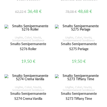
36,48
€
48,68
€
62,22
€
78,08
€
AGGIUNGI AL CARRELLO
AGGIUNGI AL CARRELLO
Unghie
,
Colori
,
Novità
,
Unghie
,
Colori
,
Novità
,
Semipermanenti Semblance
Semipermanenti Semblance
Smalto Semipermanente
Smalto Semipermanente
S276 Roller
S275 Perlage
19,50
€
19,50
€
AGGIUNGI AL CARRELLO
AGGIUNGI AL CARRELLO
Unghie
,
Colori
,
Novità
,
Unghie
,
Colori
,
Novità
,
Semipermanenti Semblance
Semipermanenti Semblance
Smalto Semipermanente
Smalto Semipermanente
S274 Crema Vanilla
S273 Tiffany Time