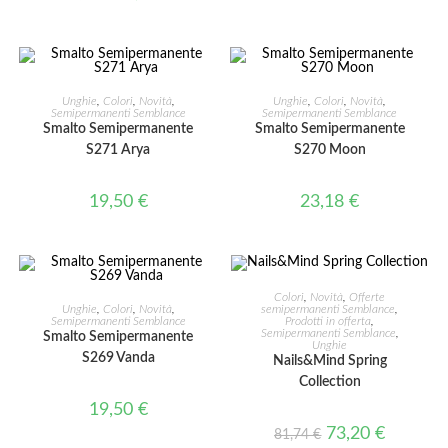
AGGIUNGI AL CARRELLO
AGGIUNGI AL CARRELLO
Unghie
,
Colori
,
Novità
,
Unghie
,
Colori
,
Novità
,
Semipermanenti Semblance
Semipermanenti Semblance
Smalto Semipermanente
Smalto Semipermanente
S271 Arya
S270 Moon
19,50
€
23,18
€
AGGIUNGI AL CARRELLO
Colori
,
Novità
,
Offerte
AGGIUNGI AL CARRELLO
Unghie
,
Colori
,
Novità
,
semipermanenti Semblance
,
Semipermanenti Semblance
Prodotti in offerta
,
Semipermanenti Semblance
,
Smalto Semipermanente
IN OFFERTA!
Unghie
S269 Vanda
Nails&Mind Spring
Collection
19,50
€
73,20
€
81,74
€