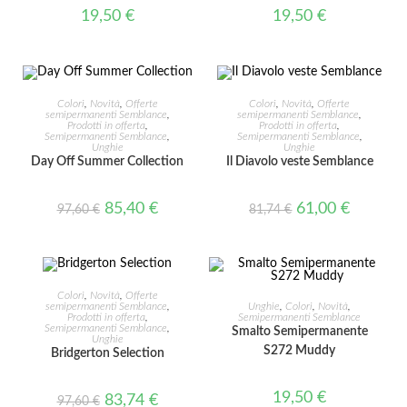
19,50
€
19,50
€
AGGIUNGI AL CARRELLO
AGGIUNGI AL CARRELLO
Colori
,
Novità
,
Offerte
Colori
,
Novità
,
Offerte
semipermanenti Semblance
,
semipermanenti Semblance
,
Prodotti in offerta
,
Prodotti in offerta
,
Semipermanenti Semblance
,
Semipermanenti Semblance
,
IN OFFERTA!
IN OFFERTA!
Unghie
Unghie
Day Off Summer Collection
Il Diavolo veste Semblance
85,40
€
61,00
€
97,60
€
81,74
€
AGGIUNGI AL CARRELLO
Colori
,
Novità
,
Offerte
AGGIUNGI AL CARRELLO
semipermanenti Semblance
,
Unghie
,
Colori
,
Novità
,
Prodotti in offerta
,
Semipermanenti Semblance
Semipermanenti Semblance
,
Smalto Semipermanente
IN OFFERTA!
Unghie
S272 Muddy
Bridgerton Selection
19,50
€
83,74
€
97,60
€