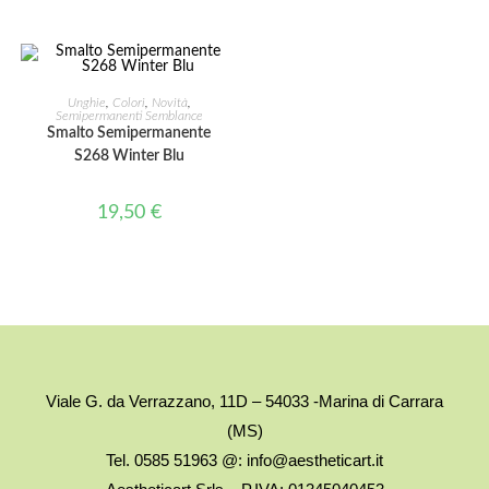
AGGIUNGI AL CARRELLO
Unghie
,
Colori
,
Novità
,
Semipermanenti Semblance
Smalto Semipermanente
S268 Winter Blu
19,50
€
Viale G. da Verrazzano, 11D – 54033 -Marina di Carrara
(MS)
Tel. 0585 51963 @: info@aestheticart.it