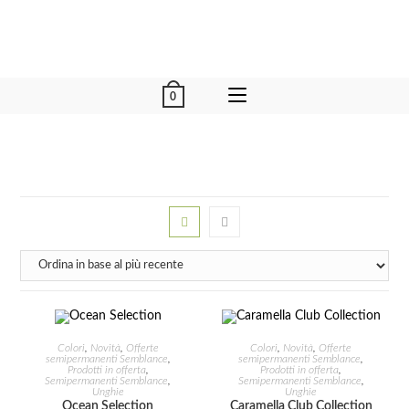
0
AGGIUNGI AL CARRELLO
AGGIUNGI AL CARRELLO
Colori
,
Novità
,
Offerte
Colori
,
Novità
,
Offerte
semipermanenti Semblance
,
semipermanenti Semblance
,
Prodotti in offerta
,
Prodotti in offerta
,
Semipermanenti Semblance
,
Semipermanenti Semblance
,
IN OFFERTA!
IN OFFERTA!
Unghie
Unghie
Ocean Selection
Caramella Club Collection