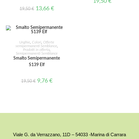
19,50
€
13,66
€
19,50
€
AGGIUNGI AL CARRELLO
Unghie
,
Colori
,
Offerte
semipermanenti Semblance
,
Prodotti in offerta
,
IN OFFERTA!
Semipermanenti Semblance
Smalto Semipermanente
S139 Elf
9,76
€
19,50
€
Viale G. da Verrazzano, 11D – 54033 -Marina di Carrara