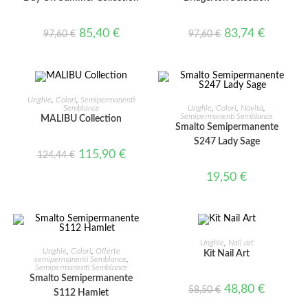
85,40
€
83,74
€
97,60
€
97,60
€
AGGIUNGI AL CARRELLO
Unghie
,
Colori
,
Semipermanenti
AGGIUNGI AL CARRELLO
Semblance
Unghie
,
Colori
,
Novità
,
Semipermanenti Semblance
MALIBU Collection
Smalto Semipermanente
IN OFFERTA!
S247 Lady Sage
115,90
€
124,44
€
19,50
€
AGGIUNGI AL CARRELLO
Unghie
,
Nail art
AGGIUNGI AL CARRELLO
Unghie
,
Colori
,
Offerte
Kit Nail Art
semipermanenti Semblance
,
Semipermanenti Semblance
IN OFFERTA!
Smalto Semipermanente
48,80
€
58,50
€
S112 Hamlet