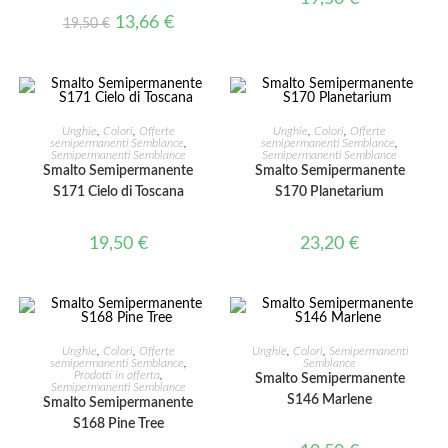
13,66
€
19,50
€
AGGIUNGI AL CARRELLO
AGGIUNGI AL CARRELLO
Unghie
,
Colori
,
Offerte
Unghie
,
Colori
,
Offerte
semipermanenti Semblance
,
semipermanenti Semblance
,
Semipermanenti Semblance
Semipermanenti Semblance
Smalto Semipermanente
Smalto Semipermanente
S171 Cielo di Toscana
S170 Planetarium
19,50
€
23,20
€
AGGIUNGI AL CARRELLO
AGGIUNGI AL CARRELLO
Unghie
,
Colori
,
Offerte
Unghie
,
Colori
,
Semipermanenti
semipermanenti Semblance
,
Semblance
Prodotti in offerta
,
Smalto Semipermanente
IN OFFERTA!
Semipermanenti Semblance
S146 Marlene
Smalto Semipermanente
S168 Pine Tree