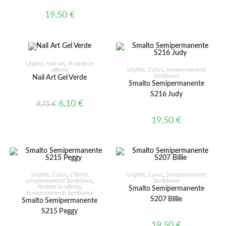
19,50
€
AGGIUNGI AL CARRELLO
Unghie
,
Nail art
,
Prodotti in
AGGIUNGI AL CARRELLO
offerta
Unghie
,
Colori
,
Semipermanenti
Semblance
Nail Art Gel Verde
Smalto Semipermanente
IN OFFERTA!
S216 Judy
6,10
€
9,75
€
19,50
€
AGGIUNGI AL CARRELLO
AGGIUNGI AL CARRELLO
Unghie
,
Colori
,
Offerte
Unghie
,
Colori
,
Semipermanenti
semipermanenti Semblance
,
Semblance
Prodotti in offerta
,
Smalto Semipermanente
IN OFFERTA!
Semipermanenti Semblance
S207 Billie
Smalto Semipermanente
S215 Peggy
19,50
€