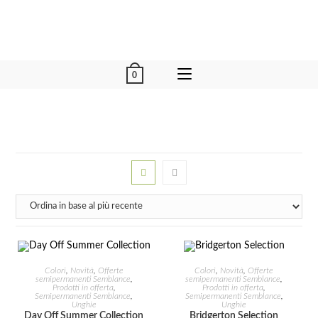
0
AGGIUNGI AL CARRELLO
AGGIUNGI AL CARRELLO
Colori
,
Novità
,
Offerte
Colori
,
Novità
,
Offerte
semipermanenti Semblance
,
semipermanenti Semblance
,
Prodotti in offerta
,
Prodotti in offerta
,
Semipermanenti Semblance
,
Semipermanenti Semblance
,
IN OFFERTA!
IN OFFERTA!
Unghie
Unghie
Day Off Summer Collection
Bridgerton Selection