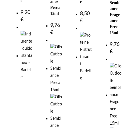
e
ance
e
Sembl
Pesca
ance
9,20
8,50
15ml
Fragr
€
€
ance
9,76
Free
€
15ml
9,76
€