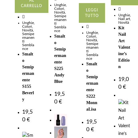
AL
Unghie
,
CARRELLO
Colori
,
LEGGI
Novità
,
Unghie
,
TUTTO
Semipe
Nail art
,
rmanen
Novità
Unghie
,
ti
Colori
,
Sembla
Kit
Novità
,
nce
Unghie
,
Semipe
Nail
Smalt
Colori
,
rmanen
Novità
,
Art
ti
o
Semipe
Sembla
Valent
rmanen
Semip
nce
ti
ine’s
Smalt
Sembla
erman
nce
Editio
o
ente
Smalt
n
Semip
S225
o
erman
Andy
Semip
19,0
ente
Blue
erman
S155
0
€
ente
Beverl
19,5
S222
y
0
€
Monn
aLisa
19,5
0
€
19,5
0
€