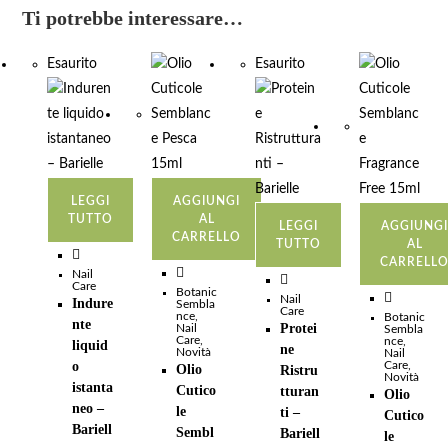
Ti potrebbe interessare…
Esaurito
Esaurito
LEGGI
AGGIUNGI
TUTTO
AL
LEGGI
AGGIUNG
CARRELLO
TUTTO
AL
CARRELL
Nail
Care
Botanic
Nail
Indure
Sembla
Care
nce
,
Botanic
nte
Protei
Nail
Sembla
Care
,
nce
,
liquid
ne
Novità
Nail
o
Care
,
Olio
Ristru
Novità
istanta
Cutico
tturan
Olio
neo –
le
ti –
Cutico
Bariell
Sembl
Bariell
le