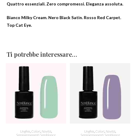
Quattro essenziali. Zero compromessi. Eleganza assoluta.
Bianco Milky Cream. Nero Black Satin. Rosso Red Carpet.
Top Cat Eye.
Ti potrebbe interessare…
AGGIUNGI AL CARRELLO
AGGIUNGI AL CARRELLO
Unghie
,
Colori
,
Novità
,
Unghie
,
Colori
,
Novità
,
Semipermanenti Semblance
Semipermanenti Semblance