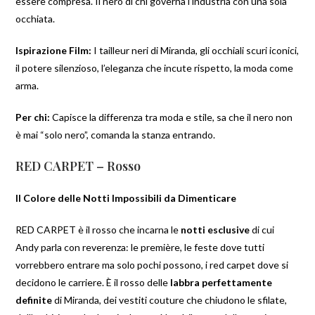
essere compresa. Il nero di chi governa l’industria con una sola
occhiata.
Ispirazione Film:
I tailleur neri di Miranda, gli occhiali scuri iconici,
il potere silenzioso, l’eleganza che incute rispetto, la moda come
arma.
Per chi:
Capisce la differenza tra moda e stile, sa che il nero non
è mai “solo nero”, comanda la stanza entrando.
RED CARPET – Rosso
Il Colore delle Notti Impossibili da Dimenticare
RED CARPET è il rosso che incarna le
notti esclusive
di cui
Andy parla con reverenza: le première, le feste dove tutti
vorrebbero entrare ma solo pochi possono, i red carpet dove si
decidono le carriere. È il rosso delle
labbra perfettamente
definite
di Miranda, dei vestiti couture che chiudono le sfilate,