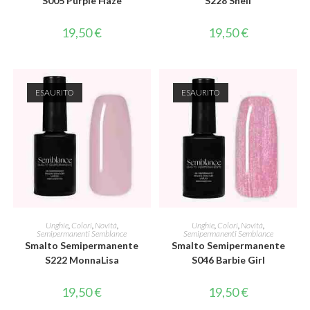
S005 Purple Haze
S228 Shell
19,50
€
19,50
€
ESAURITO
ESAURITO
LEGGI TUTTO
LEGGI TUTTO
Unghie
,
Colori
,
Novità
,
Unghie
,
Colori
,
Novità
,
Semipermanenti Semblance
Semipermanenti Semblance
Smalto Semipermanente
Smalto Semipermanente
S222 MonnaLisa
S046 Barbie Girl
19,50
€
19,50
€