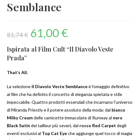
Semblance
61,00
€
81,74
€
Ispirata al Film Cult “Il Diavolo Veste
Prada”
That’s All.
La selezione
Il Diavolo Veste Semblance
è l’omaggio definitivo
al film che ha definito il concetto di eleganza spietata e stile
impeccabile. Quattro prodotti essenziali che incarnano l’universo
di Miranda Priestly e il potere assoluto della moda: dal
bianco
Milky Cream
delle camicette immacolate di Runway al
nero
Black Satin
dei tailleur più severi, dal
rosso Red Carpet
degli
eventi esclusivi al
Top Cat Eye
che aggiunge quel tocco di magia