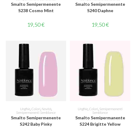
Smalto Semipermenente
Smalto Semipermenente
S238 Cosmo Mint
S240 Daphne
19,50
€
19,50
€
AGGIUNGI AL CARRELLO
AGGIUNGI AL CARRELLO
Unghie
,
Colori
,
Novità
,
Unghie
,
Colori
,
Semipermanenti
Semipermanenti Semblance
Semblance
Smalto Semipermenente
Smalto Semipermanente
S242 Baby Pinky
S224 Brigitte Yellow