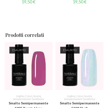
19,50
€
19,50
€
Prodotti correlati
ESAURITO
ESAURITO
LEGGI TUTTO
LEGGI TUTTO
Unghie
,
Colori
,
Novità
,
Unghie
,
Colori
,
Novità
,
Semipermanenti Semblance
Semipermanenti Semblance
Smalto Semipermanente
Smalto Semipermanente