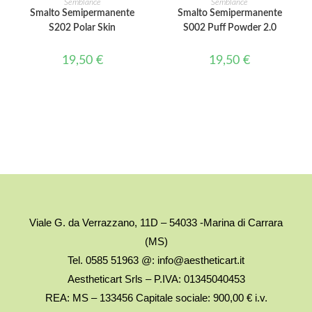
Semblance
Semblance
Smalto Semipermanente
Smalto Semipermanente
S202 Polar Skin
S002 Puff Powder 2.0
19,50
€
19,50
€
Viale G. da Verrazzano, 11D – 54033 -Marina di Carrara
(MS)
Tel. 0585 51963 @: info@aestheticart.it
Aestheticart Srls – P.IVA: 01345040453
REA: MS – 133456 Capitale sociale: 900,00 € i.v.