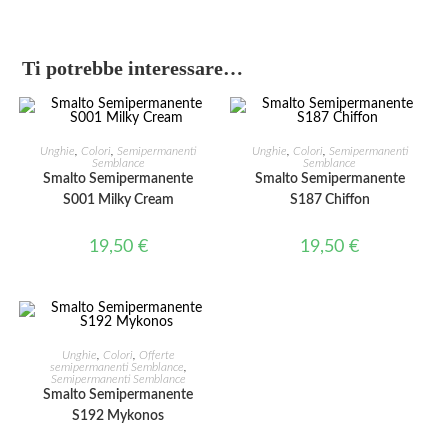
Ti potrebbe interessare…
AGGIUNGI AL CARRELLO
AGGIUNGI AL CARRELLO
Unghie
,
Colori
,
Semipermanenti
Unghie
,
Colori
,
Semipermanenti
Semblance
Semblance
Smalto Semipermanente
Smalto Semipermanente
S001 Milky Cream
S187 Chiffon
19,50
€
19,50
€
AGGIUNGI AL CARRELLO
Unghie
,
Colori
,
Offerte
semipermanenti Semblance
,
Semipermanenti Semblance
Smalto Semipermanente
S192 Mykonos