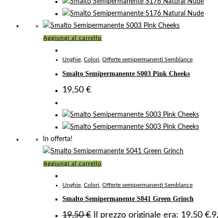
Aggiungi al carrello
Unghie
,
Colori
,
Offerte semipermanenti Semblance
Smalto Semipermanente S003 Pink Cheeks
19,50
€
In offerta!
Aggiungi al carrello
Unghie
,
Colori
,
Offerte semipermanenti Semblance
Smalto Semipermanente S041 Green Grinch
19,50
€
Il prezzo originale era: 19,50 €.
9