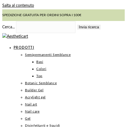
Salta al contenuto
SPEDIZIONE GRATUITA PER ORDINI SOPRA I 100€
Invia ricerca
Cerca...
PRODOTTI
Semipermanenti Semblance
Basi
Colori
Top
Botanic Semblance
Builder Gel
Acrylight gel
Nail art
Nail care
Gel
Disinfettanti e liquidi