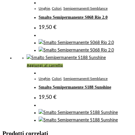
Unghie
,
Colori
,
Semipermanenti Semblance
Smalto Semipermanente S068 Rio 2.0
19,50
€
Aggiungi al carrello
Unghie
,
Colori
,
Semipermanenti Semblance
Smalto Semipermanente S188 Sunshine
19,50
€
Prodotti correlati