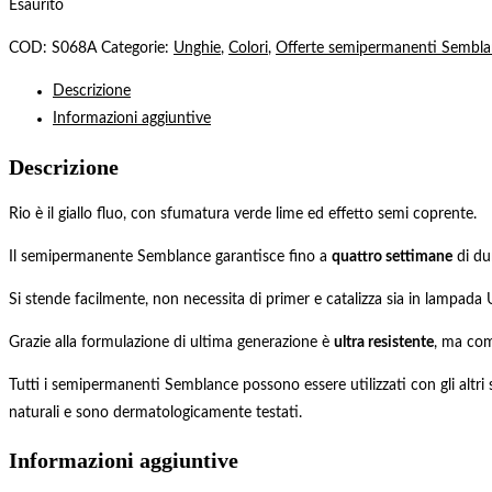
Esaurito
COD:
S068A
Categorie:
Unghie
,
Colori
,
Offerte semipermanenti Sembl
Descrizione
Informazioni aggiuntive
Descrizione
Rio è il giallo fluo, con sfumatura verde lime ed effetto semi coprente.
Il semipermanente Semblance garantisce fino a
quattro settimane
di du
Si stende facilmente, non necessita di primer e catalizza sia in lampada 
Grazie alla formulazione di ultima generazione è
ultra resistente
, ma com
Tutti i semipermanenti Semblance possono essere utilizzati con gli altri
naturali e sono dermatologicamente testati.
Informazioni aggiuntive