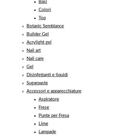
Basi
Colori
Top
Botanic Semblance
Builder Gel
Acrylight gel
Nail art
Nail care
Gel
Disinfettanti e liquidi
Sugarpaste
Accessori e apparecchiature
Aspiratore
Frese
Punte per Fresa
Lime
Lampade