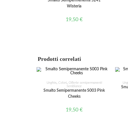
Smalto Semipermenente S241
Wisteria
19,50
€
Prodotti correlati
AGGIUNGI AL CARRELLO
Unghie
,
Colori
,
Offerte semipermanenti
Ung
Semblance
Sma
Smalto Semipermanente S003 Pink
Cheeks
19,50
€