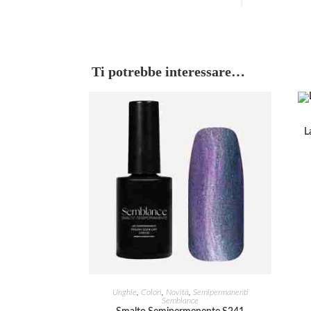
Ti potrebbe interessare…
L
AGGIUNGI AL CARRELLO
Unghie
,
Colori
,
Novità
,
Semipermanenti
Semblance