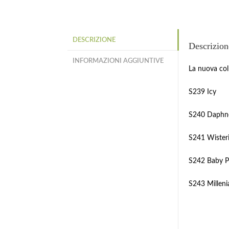
DESCRIZIONE
Descrizion
INFORMAZIONI AGGIUNTIVE
La nuova col
S239 Icy
S240 Daphn
S241 Wister
S242 Baby P
S243 Milleni