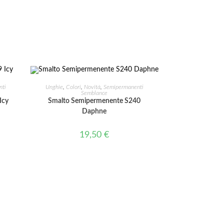
AGGIUNGI AL CARRELLO
ti
Unghie
,
Colori
,
Novità
,
Semipermanenti
Semblance
Icy
Smalto Semipermenente S240
Daphne
19,50
€