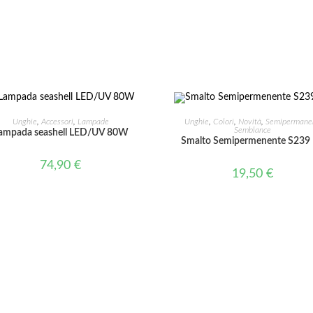
AGGIUNGI AL CARRELLO
AGGIUNGI AL CARRELLO
Unghie
,
Accessori
,
Lampade
Unghie
,
Colori
,
Novità
,
Semipermanen
Semblance
ampada seashell LED/UV 80W
Smalto Semipermenente S239 
74,90
€
19,50
€