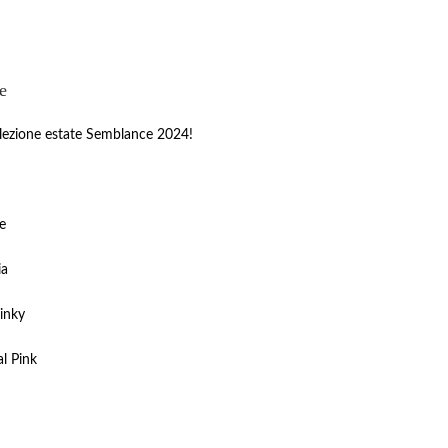
e
lezione estate Semblance 2024!
e
ia
inky
al Pink