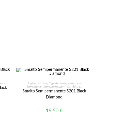
AGGIUNGI AL CARRELLO
ance
Unghie
,
Colori
,
Offerte semipermanenti
Semblance
,
Semipermanenti Semblance
lack
Smalto Semipermanente S201 Black
Diamond
19,50
€