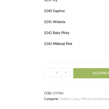
S239 Icy
S240 Daphne
S241 Wisteria
S242 Baby Pinky
S243 Millenial Pink
-
+
AGGIUNGI
COD:
STPINK
Categorie:
Unghie
,
Colori
,
Offerte semiperman