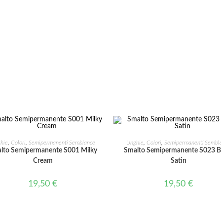
AGGIUNGI AL CARRELLO
AGGIUNGI AL CARRELLO
hie
,
Colori
,
Semipermanenti Semblance
Unghie
,
Colori
,
Semipermanenti Sembl
lto Semipermanente S001 Milky
Smalto Semipermanente S023 B
Cream
Satin
19,50
€
19,50
€