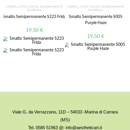
Unghie
,
Colori
,
Novità
,
Semipermanenti
Unghie
,
Colori
,
Novità
,
Semipermanenti
Semblance
Semblance
Smalto Semipermanente S223 Frida
Smalto Semipermanente S005
Purple Haze
19,50
€
19,50
€
Viale G. da Verrazzano, 11D – 54033 -Marina di Carrara
(MS)
Tel. 0585 51963 @: info@aestheticart.it