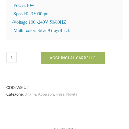
-Power:10w

-Speed:0 -35000rpm

-Voltage:100 -240V 50/60HZ

-Multi -color: Silver/Gray/Black
AGGIUNGI AL CARRELLO
COD:
WS-U2
Categorie:
Unghie
,
Accessori
,
Frese
,
Novità