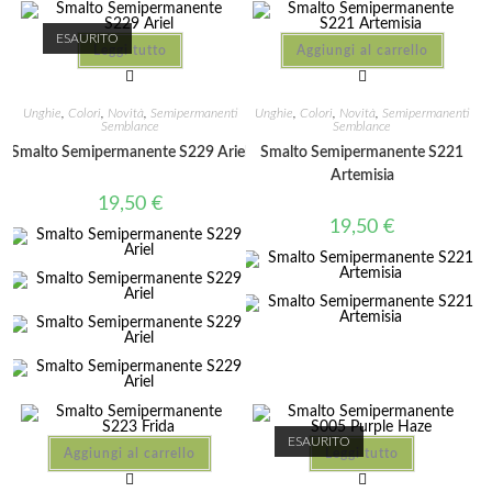
ESAURITO
Leggi tutto
Aggiungi al carrello
Unghie
,
Colori
,
Novità
,
Semipermanenti
Unghie
,
Colori
,
Novità
,
Semipermanenti
Semblance
Semblance
Smalto Semipermanente S229 Ariel
Smalto Semipermanente S221
Artemisia
19,50
€
19,50
€
ESAURITO
Aggiungi al carrello
Leggi tutto