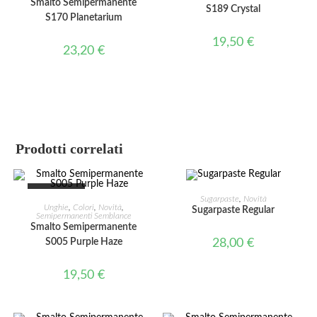
Smalto Semipermanente
S189 Crystal
S170 Planetarium
19,50
€
23,20
€
Prodotti correlati
ESAURITO
AGGIUNGI AL CARRELLO
Sugarpaste
,
Novità
LEGGI TUTTO
Unghie
,
Colori
,
Novità
,
Sugarpaste Regular
Semipermanenti Semblance
Smalto Semipermanente
S005 Purple Haze
28,00
€
19,50
€