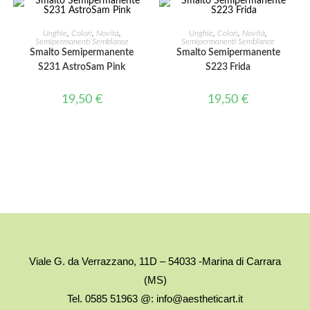
AGGIUNGI AL CARRELLO
AGGIUNGI AL CARRELLO
Unghie
,
Colori
,
Novità
,
Unghie
,
Colori
,
Novità
,
Semipermanenti Semblance
Semipermanenti Semblance
Smalto Semipermanente
Smalto Semipermanente
S231 AstroSam Pink
S223 Frida
19,50
€
19,50
€
Viale G. da Verrazzano, 11D – 54033 -Marina di Carrara
(MS)
Tel. 0585 51963 @: info@aestheticart.it