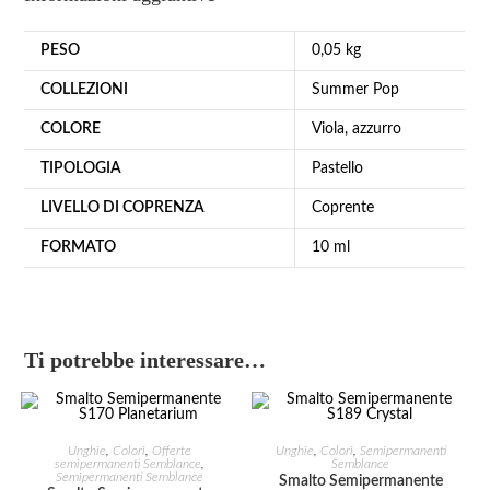
PESO
0,05 kg
COLLEZIONI
Summer Pop
COLORE
Viola
,
azzurro
TIPOLOGIA
Pastello
LIVELLO DI COPRENZA
Coprente
FORMATO
10 ml
Ti potrebbe interessare…
AGGIUNGI AL CARRELLO
AGGIUNGI AL CARRELLO
Unghie
,
Colori
,
Offerte
Unghie
,
Colori
,
Semipermanenti
semipermanenti Semblance
,
Semblance
Semipermanenti Semblance
Smalto Semipermanente