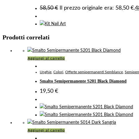
58,50
€
Il prezzo originale era: 58,50 €.
4
Prodotti correlati
Aggiungi al carrello
Unghie
,
Colori
,
Offerte semipermanenti Semblance
,
Semiper
Smalto Semipermanente S201 Black Diamond
19,50
€
Aggiungi al carrello