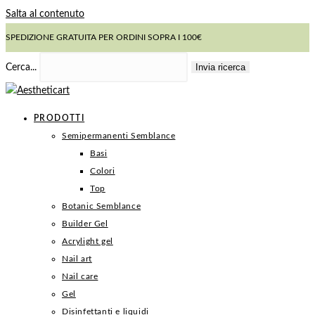
Salta al contenuto
SPEDIZIONE GRATUITA PER ORDINI SOPRA I 100€
Invia ricerca
Cerca...
PRODOTTI
Semipermanenti Semblance
Basi
Colori
Top
Botanic Semblance
Builder Gel
Acrylight gel
Nail art
Nail care
Gel
Disinfettanti e liquidi