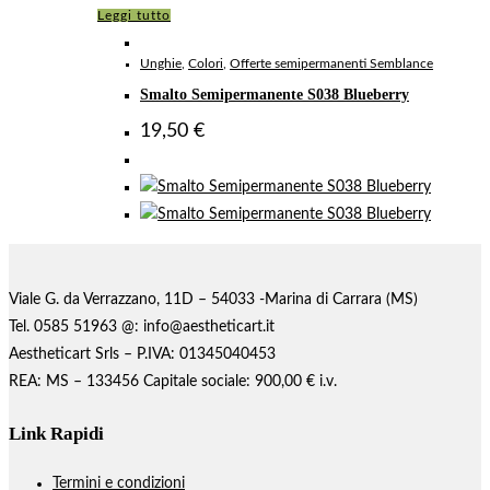
Leggi tutto
Unghie
,
Colori
,
Offerte semipermanenti Semblance
Smalto Semipermanente S038 Blueberry
19,50
€
Viale G. da Verrazzano, 11D – 54033 -Marina di Carrara (MS)
Tel. 0585 51963 @: info@aestheticart.it
Aestheticart Srls – P.IVA: 01345040453
REA: MS – 133456 Capitale sociale: 900,00 € i.v.
Link Rapidi
Termini e condizioni