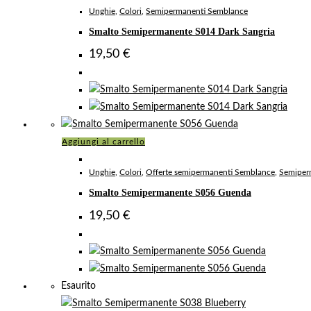
Unghie
,
Colori
,
Semipermanenti Semblance
Smalto Semipermanente S014 Dark Sangria
19,50
€
Aggiungi al carrello
Unghie
,
Colori
,
Offerte semipermanenti Semblance
,
Semiper
Smalto Semipermanente S056 Guenda
19,50
€
Esaurito