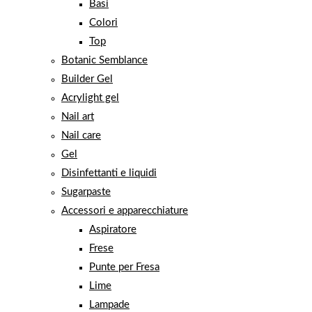
Basi
Colori
Top
Botanic Semblance
Builder Gel
Acrylight gel
Nail art
Nail care
Gel
Disinfettanti e liquidi
Sugarpaste
Accessori e apparecchiature
Aspiratore
Frese
Punte per Fresa
Lime
Lampade