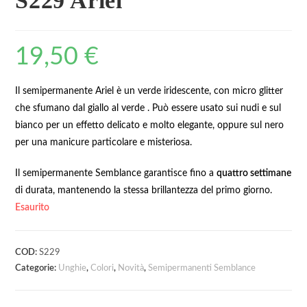
S229 Ariel
19,50
€
Il semipermanente Ariel è un verde iridescente, con micro glitter
che sfumano dal giallo al verde . Può essere usato sui nudi e sul
bianco per un effetto delicato e molto elegante, oppure sul nero
per una manicure particolare e misteriosa.
Il semipermanente Semblance garantisce fino a
quattro settimane
di durata, mantenendo la stessa brillantezza del primo giorno.
Esaurito
COD:
S229
Categorie:
Unghie
,
Colori
,
Novità
,
Semipermanenti Semblance