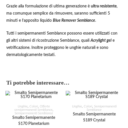
Grazie alla formulazione di ultima generazione è
ultra resistente
,
ma comunque semplice da rimuovere, saranno sufficienti 5
minuti e l’apposito liquido
Blue Remover Semblance
.
Tutti i semipermanenti Semblance possono essere utilizzati con
gli altri sistemi di ricostruzione Semblance, quali
Acrylight gel
e
vetrificazione. Inoltre proteggono le unghie naturali e sono
dermatologicamente testati.
Ti potrebbe interessare…
AGGIUNGI AL CARRELLO
AGGIUNGI AL CARRELLO
Unghie
,
Colori
,
Offerte
Unghie
,
Colori
,
Semipermanenti
semipermanenti Semblance
,
Semblance
Semipermanenti Semblance
Smalto Semipermanente
Smalto Semipermanente
S189 Crystal
S170 Planetarium