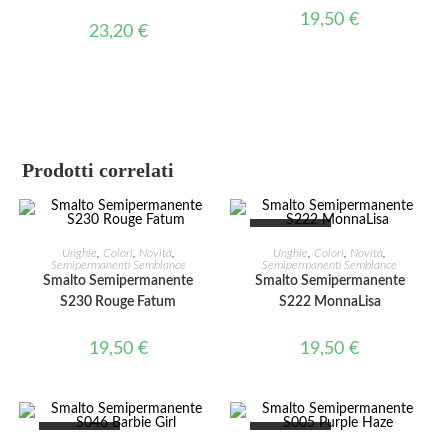
19,50
€
23,20
€
Prodotti correlati
ESAURITO
AGGIUNGI AL CARRELLO
LEGGI TUTTO
Unghie
,
Colori
,
Novità
,
Unghie
,
Colori
,
Novità
,
Semipermanenti Semblance
Semipermanenti Semblance
Smalto Semipermanente
Smalto Semipermanente
S230 Rouge Fatum
S222 MonnaLisa
19,50
€
19,50
€
ESAURITO
ESAURITO