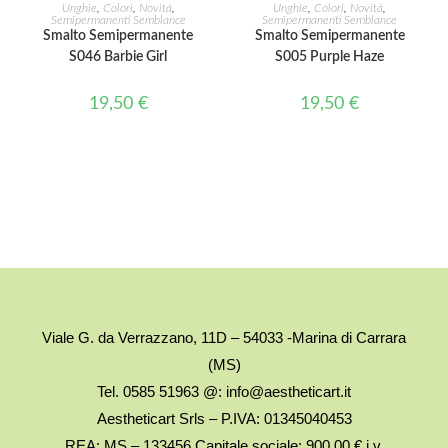
LEGGI TUTTO
LEGGI TUTTO
Unghie
,
Colori
,
Novità
,
Unghie
,
Colori
,
Novità
,
Semipermanenti Semblance
Semipermanenti Semblance
Smalto Semipermanente
Smalto Semipermanente
S046 Barbie Girl
S005 Purple Haze
19,50
€
19,50
€
Viale G. da Verrazzano, 11D – 54033 -Marina di Carrara
(MS)
Tel. 0585 51963 @: info@aestheticart.it
Aestheticart Srls – P.IVA: 01345040453
REA: MS – 133456 Capitale sociale: 900,00 € i.v.